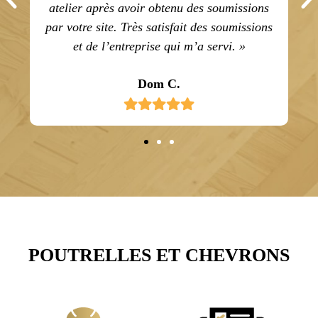
près avoir obtenu des soumissions
meilleur prix. 
site. Très satisfait des soumissions
entrepreneurs qui n’
 l’entreprise qui m’a servi. »
Dom C.
Oli
POUTRELLES ET CHEVRONS