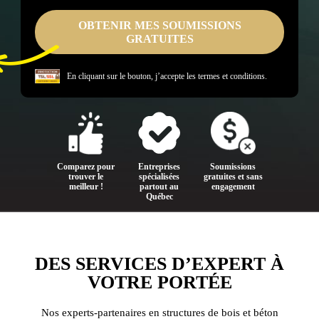
En cliquant sur le bouton, j’accepte les
termes et conditions.
Comparez pour
Entreprises
Soumissions
trouver le
spécialisées
gratuites et sans
meilleur !
partout au
engagement
Québec
DES SERVICES D’EXPERT À
VOTRE PORTÉE
Nos experts-partenaires en structures de bois et béton